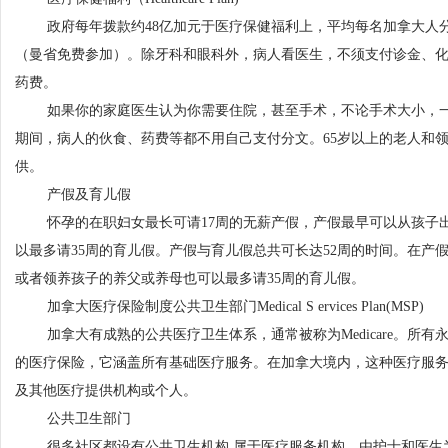
政府每年拨款约48亿加元于医疗保健福利上，平均每名加拿大人分
（曼省免费参加）。除牙科和眼科外，病人看医生，不须支付诊金、
药费。
如果你的家庭医生认为你需要住院，甚至手术，不论手术大小，一
期间，病人的伙食、药费等都不用自己支付分文。65岁以上的老人和
供。
产假及育儿假
怀孕的在职妇女最长可请17周的无薪产假，产假最早可以从孩子出
以最多请35周的育儿假。产假与育儿假总共可长达52周的时间。在产
或者领养孩子的养父或养母也可以最多请35周的育儿假。
加拿大医疗保险制度公共卫生部门Medical S ervices Plan(MSP)
加拿大有成熟的公共医疗卫生体系，通常被称为Medicare。所有
的医疗保险，它涵盖所有基础医疗服务。在加拿大境内，这种医疗服
及其他医疗提供机构或个人。
公共卫生部门
很多社区都设有公共卫生机构,属于医疗服务机构，由护士和医生