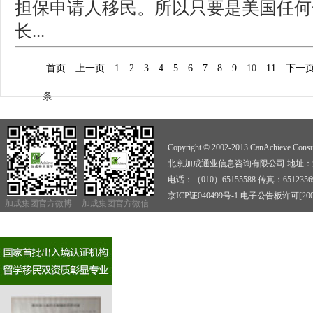
担保申请人移民。所以只要是美国任何
长...
首页
上一页
1
2
3
4
5
6
7
8
9
10
11
下一
条
Copyright © 2002-2013 CanAchieve Consult
北京加成通业信息咨询有限公司 地址：北京
电话：（010）65155588 传真：6512356
京ICP证040499号-1
电子公告板许可[2009]
加成集团官方微博
加成集团官方微信