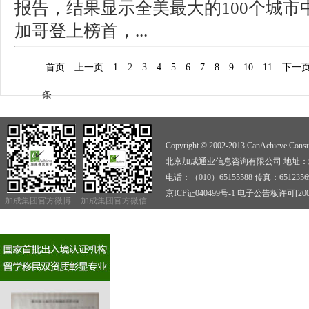
报告，结果显示全美最大的100个城市
加哥登上榜首，...
首页
上一页
1
2
3
4
5
6
7
8
9
10
11
下一
条
Copyright © 2002-2013 CanAchieve Consult
北京加成通业信息咨询有限公司 地址：北京
电话：（010）65155588 传真：6512356
京ICP证040499号-1
电子公告板许可[2009]
加成集团官方微博
加成集团官方微信