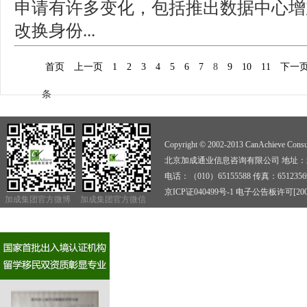
申请有许多变化，包括推出数据中心增
改换身份...
首页
上一页
1
2
3
4
5
6
7
8
9
10
11
下一
条
Copyright © 2002-2013 CanAchieve Consult
北京加成通业信息咨询有限公司 地址：北京
电话：（010）65155588 传真：6512356
京ICP证040499号-1
电子公告板许可[2009]
加成集团官方微博
加成集团官方微信